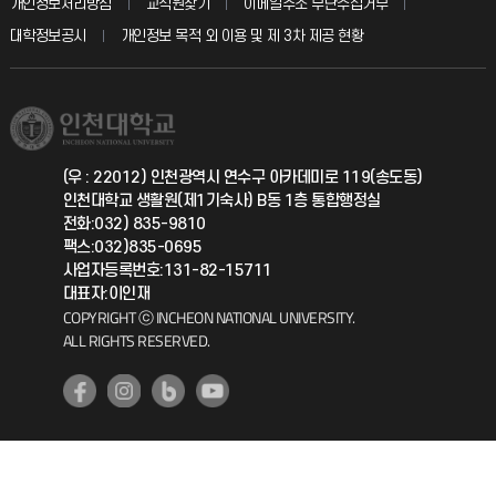
입학안내
개인정보처리방침
교직원찾기
이메일주소 무단수집거부
칭찬마당
산학협력단
교육혁신본부
대학정보공시
개인정보 목적 외 이용 및 제 3차 제공 현황
직원채용
학생서비스 지킴이
소비자생활협동조합
국제교류과
취업정보(학생)
총동문회
국제지원과
(우 : 22012) 인천광역시 연수구 아카데미로 119(송도동)
인천대학교 생활원(제1기숙사) B동 1층 통합행정실
공자아카데미
전화:032) 835-9810
팩스:032)835-0695
기초교육원
사업자등록번호:131-82-15711
대표자:이인재
COPYRIGHT ⓒ INCHEON NATIONAL UNIVERSITY.
공학교육혁신센터
ALL RIGHTS RESERVED.
대학생활상담센터
사회봉사센터
생활원