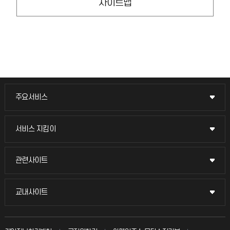
사이트맵
주요서비스
주요서비스
교무회의방송
서비스 지킴이
서비스 지킴이
교수채용
묻고 답하기
관련사이트
관련사이트
시설예약
불친절신고
국방헬프콜
교내사이트
교내사이트
인터넷증명
자주 묻는 질문(FAQ)
발전기금
교수회