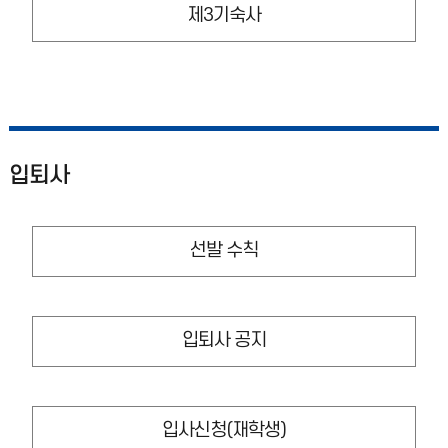
제3기숙사
입퇴사
선발 수칙
입퇴사 공지
입사신청(재학생)