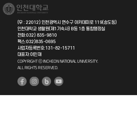
취업정보(학생)
총동문회
국제지원과
(우 : 22012) 인천광역시 연수구 아카데미로 119(송도동)
인천대학교 생활원(제1기숙사) B동 1층 통합행정실
공자아카데미
전화:032) 835-9810
팩스:032)835-0695
기초교육원
사업자등록번호:131-82-15711
대표자:이인재
COPYRIGHT ⓒ INCHEON NATIONAL UNIVERSITY.
공학교육혁신센터
ALL RIGHTS RESERVED.
대학생활상담센터
사회봉사센터
생활원
원격지원