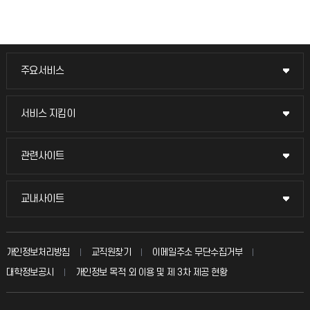
주요서비스
주요서비스
교무회의방송
서비스 지킴이
서비스 지킴이
교수채용
묻고 답하기
관련사이트
관련사이트
시설예약
불친절신고
국방헬프콜
교내사이트
교내사이트
인터넷증명
자주 묻는 질문(FAQ)
발전기금
교수회
입학안내
개인정보처리방침
교직원찾기
이메일주소 무단수집거부
칭찬마당
산학협력단
교육혁신본부
대학정보공시
개인정보 목적 외 이용 및 제 3차 제공 현황
직원채용
학생서비스 지킴이
소비자생활협동조합
국제교류과