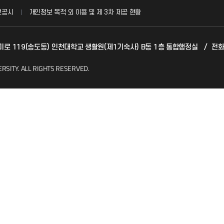
보공시
개인정보 목적 외 이용 및 제 3차 제공 현황
발전기금
카데미로 119(송도동) 인천대학교 생활원(제1기숙사) B동 1층 통합행정실
/
전화
(FAQ)
산학협력단
ERSITY.
ALL RIGHTS RESERVED.
소비자생활협동조합
지킴이
총동문회