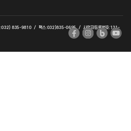
교육혁신본부
:032) 835-9810
/
팩스:032)835-0695
/
사업자등록번호:131-
국제교류과
국제지원과
공자아카데미
기초교육원
공학교육혁신센터
대학생활상담센터
사회봉사센터