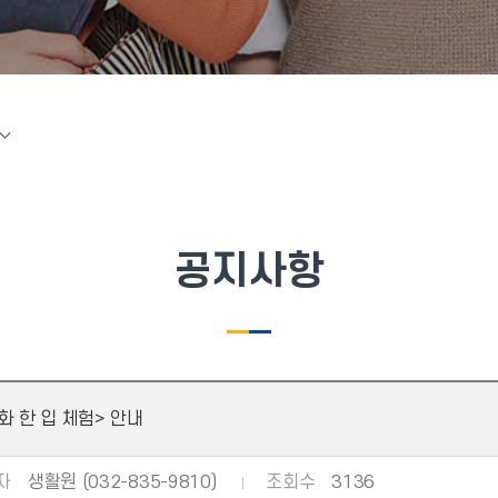
공지사항
 한 입 체험> 안내
자
생활원 (032-835-9810)
조회수
3136