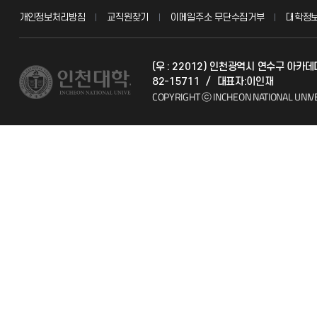
개인정보처리방침
교직원찾기
이메일주소 무단수집거부
대학정
교수채용
불친절신고
(우 : 22012) 인천광역시 연수구 아
시설예약
자주 묻는 질문
82-15711
/
대표자:이인재
COPYRIGHT ⓒ INCHEON NATIONAL UNIV
인터넷증명
칭찬마당
입학안내
학생서비스 
직원채용
취업정보(학생)