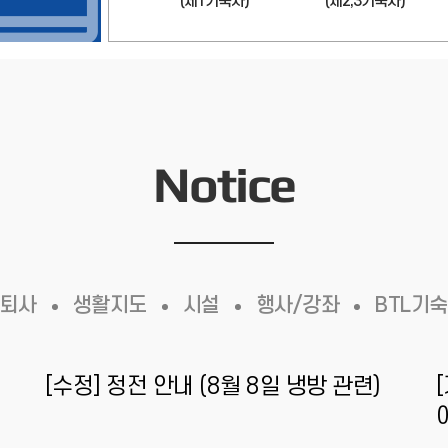
(제1기숙사)
(제2,3기숙사)
Notice
퇴사
생활지도
시설
행사/강좌
BTL기
[수정] 정전 안내 (8월 8일 냉방 관련)