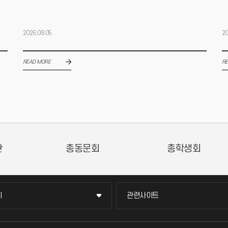
2026.08.05
20
READ MORE
RE
동조합
평생교육트라이버시티
창업지원단
이
관련사이트
이
관련사이트
국방헬프콜