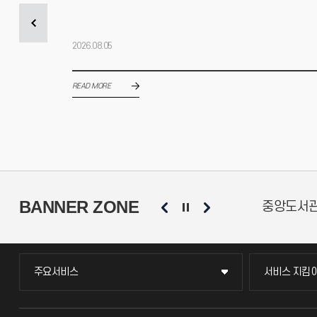
2026.08.05
READ MORE
BANNER ZONE
동문회
총학생회
소비자생활협
주요서비스
서비스 지킴
주요서비스
서비스 지킴
교무회의방송
묻고 답하기