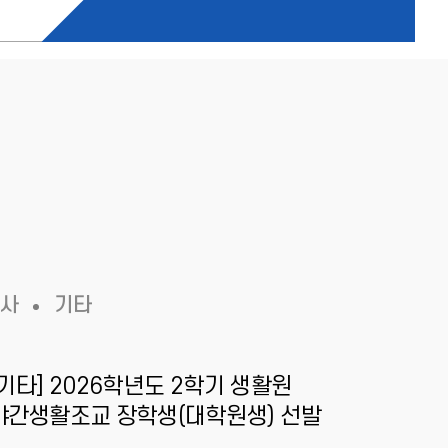
(제1기숙사)
(제2,3기숙사)
숙사
기타
[기타] 2026학년도 2학기 생활원
[202
야간생활조교 장학생(대학원생) 선발
(벌점 
공고